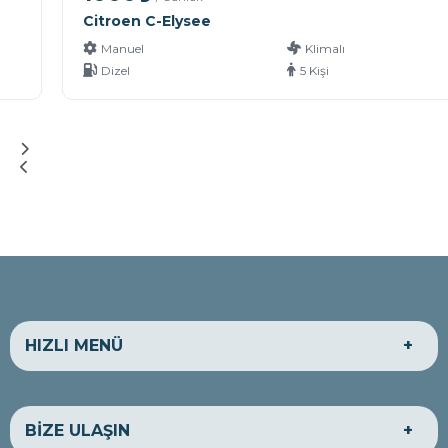
Citroen C-Elysee
Manuel
Klimalı
Dizel
5 Kişi
HIZLI MENÜ
HAKKIMIZDA
EKONOMİK ARAÇLAR
BİZE ULAŞIN
LÜKS ARAÇLAR
TİCARİ ARAÇLAR