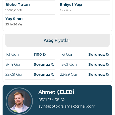
Bloke Tutarı
Ehliyet Yaşı
1000,00 TL
1 ve üzeri
Yaş Sınırı
25 ile 26 Yaş
Araç
Fiyatları
1-3 Gün
1100
1-3 Gün
Sorunuz
8-14 Gün
Sorunuz
15-21 Gün
Sorunuz
22-29 Gün
Sorunuz
22-29 Gün
Sorunuz
Ahmet ÇELEBİ
0501 134 38 62
ayintapotokiralama@gmail.com