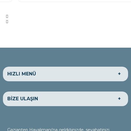
HIZLI MENÜ
HAKKIMIZDA
EKONOMİK ARAÇLAR
BİZE ULAŞIN
LÜKS ARAÇLAR
TİCARİ ARAÇLAR
BANKA HESAPLARIMIZ
BİZE ULAŞIN
ADRES
Gaziantep Havalimanı Yolu Üzeri - Oğuzeli Sazgın
Gaziantep Havalimanı'na geldiğinizde, seyahatinizi