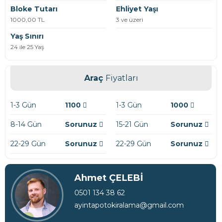
Bloke Tutarı
Ehliyet Yaşı
1000,00 TL
3 ve üzeri
Yaş Sınırı
24 ile 25 Yaş
Araç
Fiyatları
1-3 Gün
1100
1-3 Gün
1000
8-14 Gün
Sorunuz
15-21 Gün
Sorunuz
22-29 Gün
Sorunuz
22-29 Gün
Sorunuz
Ahmet ÇELEBİ
0501 134 38 62
ayintapotokiralama@gmail.com