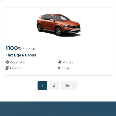
1100
/ Günlük
Fiat Egea Cross
Otomatik
Klimalı
Benzin
5 Kişi
1
2
İleri ›