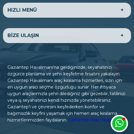
HIZLI MENÜ
HAKKIMIZDA
EKONOMİK ARAÇLAR
BİZE ULAŞIN
LÜKS ARAÇLAR
TİCARİ ARAÇLAR
BANKA HESAPLARIMIZ
BİZE ULAŞIN
ADRES
Gaziantep Havalimanı Yolu Üzeri - Oğuzeli Sazgın
Gaziantep Havalimanı'na geldiğinizde, seyahatinizi
Havalimanı
özgürce planlama ve şehri keşfetme fırsatını yakalayın.
Gaziantep Havalimanı araç kiralama hizmetleri, sizin için
en uygun aracı seçme özgürlüğü sunar. Her ihtiyaca
ÇALIŞMA SAATLERİ
uygun araçlarımızla şehri dilediğiniz gibi gezebilir, tatilinizi
Hafta içi : 07:00 - 24:00
veya iş seyahatinizi kendi hızınızda yönetebilirsiniz.
Hafta sonu : 07:00 - 24:00
Gaziantep'i ve çevresini keşfederken konfor ve
bağımsızlık keyfini yaşamak için hemen araç kiralama
hizmetlerimizden faydalanın.
Gaziantep Araç Kiralama
İLETİŞİM
05011343862