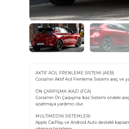
AKTİF ACİL FRENLEME SİSTEMİ (AEB)
Corsa’nın Aktif Acil Frenleme Sistemi araç ve yay
ÖN ÇARPIŞMA İKAZI (FCA)
Corsa’nın Ön Çarpışma İkaz Sistemi öndeki araç v
azaltmaya yardımcı olur.
MULTİMEDYA SİSTEMLERİ
Apple CarPlay ve Android Auto destekli kapsamlı
çıkmaya hazırlanın.