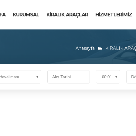
FA
KURUMSAL
KİRALIK ARAÇLAR
HİZMETLERİMİZ
Anasayfa
KİRALIK ARA