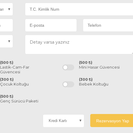
(500
)
(500
)
Lastik-Cam-Far
Mini Hasar Güvencesi
Güvencesi
(300
)
(300
)
Çocuk Koltuğu
Bebek Koltuğu
(500
)
Genç Sürücü Paketi
Rezervasyon Yap