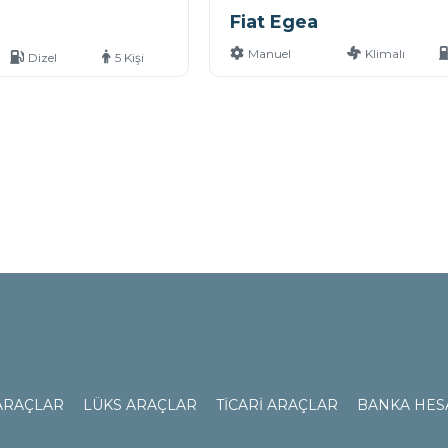
Fiat Egea
Manuel
Klimalı
Dizel
5 Kişi
ARAÇLAR
LÜKS ARAÇLAR
TİCARİ ARAÇLAR
BANKA HES