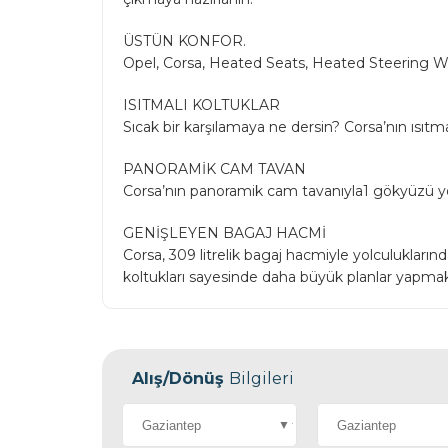
ÜSTÜN KONFOR.
Opel, Corsa, Heated Seats, Heated Steering 
ISITMALI KOLTUKLAR
Sıcak bir karşılamaya ne dersin? Corsa’nın ısıtmal
PANORAMİK CAM TAVAN
Ahmet
Corsa’nın panoramik cam tavanıyla1 gökyüzü yo
0501 134 38 6
GENİŞLEYEN BAGAJ HACMİ
ayintapotoki
Corsa, 309 litrelik bagaj hacmiyle yolculuklarınd
koltukları sayesinde daha büyük planlar yap
Alış/Dönüş
Bilgileri