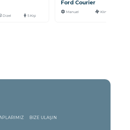
Ford Courier
Manuel
Klimalı
D
Dizel
5 Kişi
APLARIMIZ
BİZE ULAŞIN