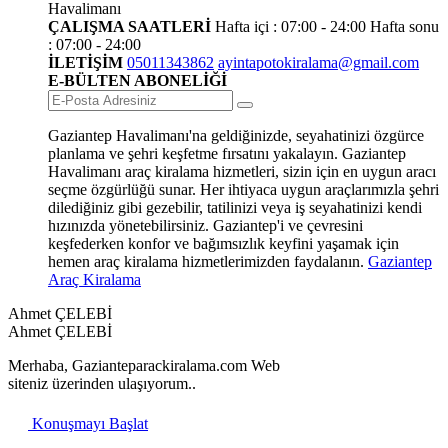
Havalimanı
ÇALIŞMA SAATLERİ
Hafta içi : 07:00 - 24:00
Hafta sonu
: 07:00 - 24:00
İLETİŞİM
05011343862
ayintapotokiralama@gmail.com
E-BÜLTEN ABONELİĞİ
Gaziantep Havalimanı'na geldiğinizde, seyahatinizi özgürce
planlama ve şehri keşfetme fırsatını yakalayın. Gaziantep
Havalimanı araç kiralama hizmetleri, sizin için en uygun aracı
seçme özgürlüğü sunar. Her ihtiyaca uygun araçlarımızla şehri
dilediğiniz gibi gezebilir, tatilinizi veya iş seyahatinizi kendi
hızınızda yönetebilirsiniz. Gaziantep'i ve çevresini
keşfederken konfor ve bağımsızlık keyfini yaşamak için
hemen araç kiralama hizmetlerimizden faydalanın.
Gaziantep
Araç Kiralama
Ahmet ÇELEBİ
Ahmet ÇELEBİ
Merhaba, Gazianteparackiralama.com Web
siteniz üzerinden ulaşıyorum..
Konuşmayı Başlat