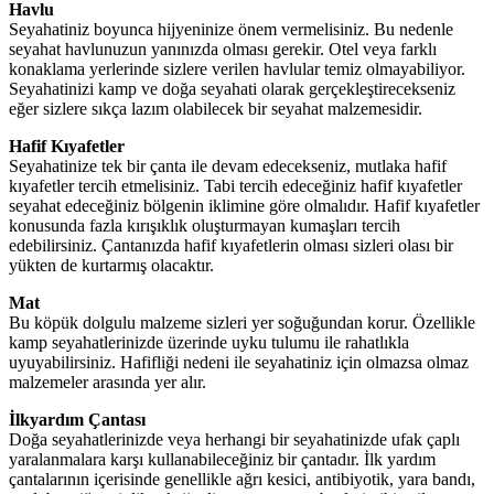
Havlu
Seyahatiniz boyunca hijyeninize önem vermelisiniz. Bu nedenle
seyahat havlunuzun yanınızda olması gerekir. Otel veya farklı
konaklama yerlerinde sizlere verilen havlular temiz olmayabiliyor.
Seyahatinizi kamp ve doğa seyahati olarak gerçekleştirecekseniz
eğer sizlere sıkça lazım olabilecek bir seyahat malzemesidir.
Hafif Kıyafetler
Seyahatinize tek bir çanta ile devam edecekseniz, mutlaka hafif
kıyafetler tercih etmelisiniz. Tabi tercih edeceğiniz hafif kıyafetler
seyahat edeceğiniz bölgenin iklimine göre olmalıdır. Hafif kıyafetler
konusunda fazla kırışıklık oluşturmayan kumaşları tercih
edebilirsiniz. Çantanızda hafif kıyafetlerin olması sizleri olası bir
yükten de kurtarmış olacaktır.
Mat
Bu köpük dolgulu malzeme sizleri yer soğuğundan korur. Özellikle
kamp seyahatlerinizde üzerinde uyku tulumu ile rahatlıkla
uyuyabilirsiniz. Hafifliği nedeni ile seyahatiniz için olmazsa olmaz
malzemeler arasında yer alır.
İlkyardım Çantası
Doğa seyahatlerinizde veya herhangi bir seyahatinizde ufak çaplı
yaralanmalara karşı kullanabileceğiniz bir çantadır. İlk yardım
çantalarının içerisinde genellikle ağrı kesici, antibiyotik, yara bandı,