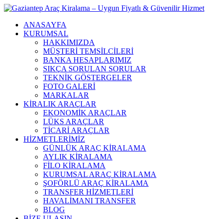
ANASAYFA
KURUMSAL
HAKKIMIZDA
MÜŞTERİ TEMSİLCİLERİ
BANKA HESAPLARIMIZ
SIKÇA SORULAN SORULAR
TEKNİK GÖSTERGELER
FOTO GALERİ
MARKALAR
KİRALIK ARAÇLAR
EKONOMİK ARAÇLAR
LÜKS ARAÇLAR
TİCARİ ARAÇLAR
HİZMETLERİMİZ
GÜNLÜK ARAÇ KİRALAMA
AYLIK KİRALAMA
FİLO KİRALAMA
KURUMSAL ARAÇ KİRALAMA
ŞOFÖRLÜ ARAÇ KİRALAMA
TRANSFER HİZMETLERİ
HAVALİMANI TRANSFER
BLOG
BİZE ULAŞIN