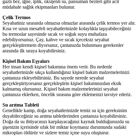
gazlı bez, iğne, iplik, oksijenli su, pansuman bezleri gibi acil
müdahale sağlık ekipmanları bulunur.
Çelik Termos
Seyahatiniz sırasında olmazsa olmazlar arasında çelik termos yer alır.
Kısa ve uzun mesafeli seyahatlerinizde kolaylıkla taşıyabileceğiniz
bu termoslar sayesinde sıcak ve soğuk suyu muhafaza
edebiliyorsunuz. Çay, kahve ve sıcak içeceksiz seyahat
gerçekleştiremem diyorsanız, çantanızda bulunması gerekenler
arasında ilk sıraya koyabilirsiniz.
Kişisel Bakım Eşyaları
Her insan kendi kişisel bakımına önem verir. Bu nedenle
seyahatlerinizde sıkça kullandığınız kişisel bakım malzemelerinizi
çantanıza ekleyebilirsiniz. Bu sayede nerede seyahat
gerçekleştiriyorsanız gerçekleştirin kişisel bakımınızdan eksik
kalmamış olursunuz. Kişisel bakım malzemelerinizi seyahat
çantanıza eklerken, öncelik sırasına göre eklemenizi tavsiye ederiz.
Su arıtma Tableti
Genellikle kamp, doğa seyahatlerinizde temiz su için gereksinim
duyabileceğiniz su arıtma tabletlerinden çantanıza koyabilirsiniz.
Doğa da su ihtiyacınızı karşılayacağınız kaynak bulduğunuzda su
şişenizin içerisinde ufak bir miktar koymanız durumunda sudaki
mikropları öldürür ve sizlere temiz içme suyu oluşturur.