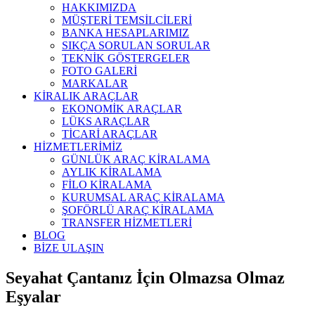
HAKKIMIZDA
MÜŞTERİ TEMSİLCİLERİ
BANKA HESAPLARIMIZ
SIKÇA SORULAN SORULAR
TEKNİK GÖSTERGELER
FOTO GALERİ
MARKALAR
KİRALIK ARAÇLAR
EKONOMİK ARAÇLAR
LÜKS ARAÇLAR
TİCARİ ARAÇLAR
HİZMETLERİMİZ
GÜNLÜK ARAÇ KİRALAMA
AYLIK KİRALAMA
FİLO KİRALAMA
KURUMSAL ARAÇ KİRALAMA
ŞOFÖRLÜ ARAÇ KİRALAMA
TRANSFER HİZMETLERİ
BLOG
BİZE ULAŞIN
Seyahat Çantanız İçin Olmazsa Olmaz
Eşyalar