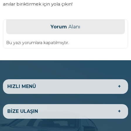
anılar biriktirmek için yola çıkın!
Yorum
Alanı
Bu yazı yorumlara kapatılmıştır.
HIZLI MENÜ
HAKKIMIZDA
EKONOMİK ARAÇLAR
BİZE ULAŞIN
LÜKS ARAÇLAR
TİCARİ ARAÇLAR
BANKA HESAPLARIMIZ
BİZE ULAŞIN
ADRES