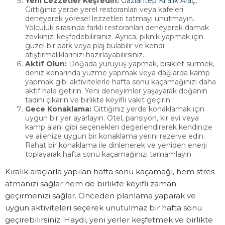
Yeni Lezzetler Keşfedin:
Gaziantep Kiralık Araç
,
Gittiğiniz yerde yerel restoranları veya kafeleri
deneyerek yöresel lezzetleri tatmayı unutmayın.
Yolculuk sırasında farklı restoranları deneyerek damak
zevkinizi keşfedebilirsiniz. Ayrıca, piknik yapmak için
güzel bir park veya plaj bulabilir ve kendi
atıştırmalıklarınızı hazırlayabilirsiniz.
Aktif Olun:
Doğada yürüyüş yapmak, bisiklet sürmek,
deniz kenarında yüzme yapmak veya dağlarda kamp
yapmak gibi aktivitelerle hafta sonu kaçamağınızı daha
aktif hale getirin. Yeni deneyimler yaşayarak doğanın
tadını çıkarın ve birlikte keyifli vakit geçirin.
Gece Konaklama:
Gittiğiniz yerde konaklamak için
uygun bir yer ayarlayın. Otel, pansiyon, kır evi veya
kamp alanı gibi seçenekleri değerlendirerek kendinize
ve ailenize uygun bir konaklama yerini rezerve edin.
Rahat bir konaklama ile dinlenerek ve yeniden enerji
toplayarak hafta sonu kaçamağınızı tamamlayın.
Kiralık araçlarla yapılan hafta sonu kaçamağı, hem stres
atmanızı sağlar hem de birlikte keyifli zaman
geçirmenizi sağlar. Önceden planlama yaparak ve
uygun aktiviteleri seçerek unutulmaz bir hafta sonu
geçirebilirsiniz. Haydi, yeni yerler keşfetmek ve birlikte