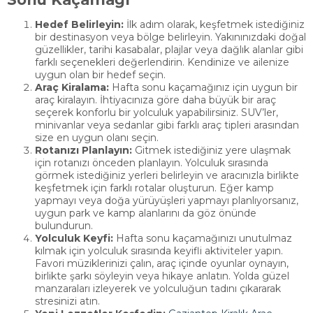
Hedef Belirleyin:
İlk adım olarak, keşfetmek istediğiniz
bir destinasyon veya bölge belirleyin. Yakınınızdaki doğal
güzellikler, tarihi kasabalar, plajlar veya dağlık alanlar gibi
farklı seçenekleri değerlendirin. Kendinize ve ailenize
uygun olan bir hedef seçin.
Araç Kiralama:
Hafta sonu kaçamağınız için uygun bir
araç kiralayın. İhtiyacınıza göre daha büyük bir araç
seçerek konforlu bir yolculuk yapabilirsiniz. SUV’ler,
minivanlar veya sedanlar gibi farklı araç tipleri arasından
size en uygun olanı seçin.
Rotanızı Planlayın:
Gitmek istediğiniz yere ulaşmak
için rotanızı önceden planlayın. Yolculuk sırasında
görmek istediğiniz yerleri belirleyin ve aracınızla birlikte
keşfetmek için farklı rotalar oluşturun. Eğer kamp
yapmayı veya doğa yürüyüşleri yapmayı planlıyorsanız,
uygun park ve kamp alanlarını da göz önünde
bulundurun.
Yolculuk Keyfi:
Hafta sonu kaçamağınızı unutulmaz
kılmak için yolculuk sırasında keyifli aktiviteler yapın.
Favori müziklerinizi çalın, araç içinde oyunlar oynayın,
birlikte şarkı söyleyin veya hikaye anlatın. Yolda güzel
manzaraları izleyerek ve yolculuğun tadını çıkararak
stresinizi atın.