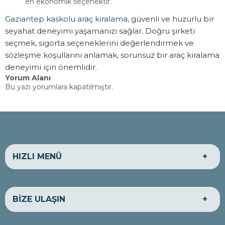
en ekonomik seçenektir.
ÇALIŞMA
Gaziantep kaskolu araç kiralama
, güvenli ve huzurlu bir
SAATLERİ
seyahat deneyimi yaşamanızı sağlar. Doğru şirketi
seçmek, sigorta seçeneklerini değerlendirmek ve
Hafta içi :
sözleşme koşullarını anlamak, sorunsuz bir araç kiralama
deneyimi için önemlidir.
07:00 -
Yorum
Alanı
Bu yazı yorumlara kapatılmıştır.
24:00
Hafta
sonu : 07:00
- 24:00
HIZLI MENÜ
HAKKIMIZDA
EKONOMİK ARAÇLAR
BİZE ULAŞIN
LÜKS ARAÇLAR
TİCARİ ARAÇLAR
BANKA HESAPLARIMIZ
BİZE ULAŞIN