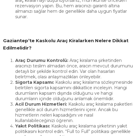
araç kiralamayı düşünüyorsanız, mümkünse önceden
rezervasyon yapın. Bu, hem aracınızı garanti altına
ULAŞIN
almanızı sağlar hem de genellikle daha uygun fiyatlar
sunar.
İLETİŞİM
05011343862
Gaziantep’te Kaskolu Araç Kiralarken Nelere Dikkat
ayintapotoki
Edilmelidir?
ADRES
Araç Durumu Kontrolü:
Araç kiralama şirketinden
aracınızı teslim almadan önce, aracın mevcut durumunu
Gaziantep
detaylı bir şekilde kontrol edin. Var olan hasarları
belirtmek, olası anlaşmazlıkları önleyebilir.
Havalimanı
Sigorta Kapsamı:
Kaskolu araç kiralama sözleşmesinde
belirtilen sigorta kapsamını dikkatlice inceleyin. Hangi
Yolu Üzeri -
durumların kapsam dışında olduğunu ve hangi
durumların içinde olduğunu anlamak önemlidir.
Oğuzeli
Acil Durum Hizmetleri:
Kaskolu araç kiralama paketleri
genellikle acil durum hizmetlerini içerir. Ancak bu
hizmetlerin neleri kapsadığını ve nasıl
Sazgın
kullanılabileceğinizi öğrenin.
Yakıt Politikası:
Kaskolu araç kiralama şirketinin yakıt
Havalimanı
politikasını kontrol edin. “Full to Full” politikası genellikle