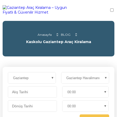
Anasayfa
BLOG
Kaskolu Gaziantep Araç Kiralama
ANASAYFA
KURUMSAL
HAKKI
MÜŞTER
TEMSİL
BANKA
HESAPL