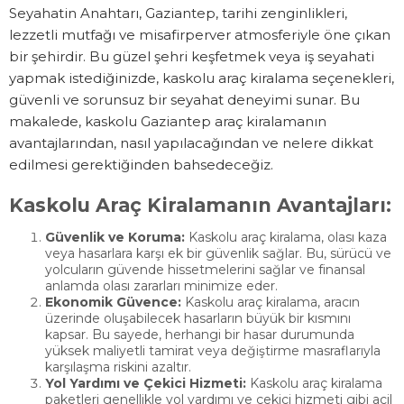
Seyahatin Anahtarı, Gaziantep, tarihi zenginlikleri,
lezzetli mutfağı ve misafirperver atmosferiyle öne çıkan
LÜKS
bir şehirdir. Bu güzel şehri keşfetmek veya iş seyahati
ARAÇL
yapmak istediğinizde, kaskolu araç kiralama seçenekleri,
güvenli ve sorunsuz bir seyahat deneyimi sunar. Bu
TİCARİ
makalede, kaskolu Gaziantep araç kiralamanın
avantajlarından, nasıl yapılacağından ve nelere dikkat
ARAÇL
edilmesi gerektiğinden bahsedeceğiz.
HİZMETLERİ
Kaskolu Araç Kiralamanın Avantajları:
GÜNLÜ
Güvenlik ve Koruma:
Kaskolu araç kiralama, olası kaza
ARAÇ
veya hasarlara karşı ek bir güvenlik sağlar. Bu, sürücü ve
yolcuların güvende hissetmelerini sağlar ve finansal
anlamda olası zararları minimize eder.
KİRAL
Ekonomik Güvence:
Kaskolu araç kiralama, aracın
üzerinde oluşabilecek hasarların büyük bir kısmını
AYLIK
kapsar. Bu sayede, herhangi bir hasar durumunda
yüksek maliyetli tamirat veya değiştirme masraflarıyla
KİRAL
karşılaşma riskini azaltır.
Yol Yardımı ve Çekici Hizmeti:
Kaskolu araç kiralama
FİLO
paketleri genellikle yol yardımı ve çekici hizmeti gibi acil