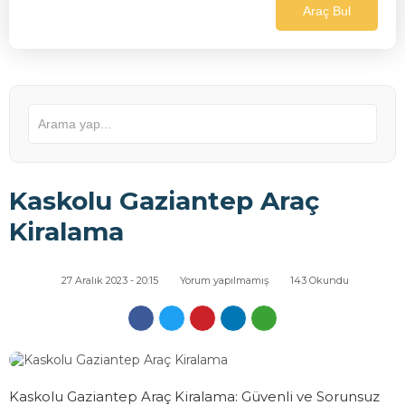
SIKÇA
Araç Bul
SORUL
SORUL
TEKNİK
GÖSTE
FOTO
Kaskolu Gaziantep Araç
GALERİ
Kiralama
MARKA
27 Aralık 2023 - 20:15
Yorum yapılmamış
143 Okundu
KİRALIK
ARAÇLAR
EKONO
Kaskolu Gaziantep Araç Kiralama: Güvenli ve Sorunsuz
ARAÇL