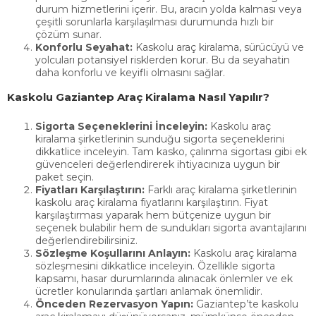
durum hizmetlerini içerir. Bu, aracın yolda kalması veya
KİRAL
çeşitli sorunlarla karşılaşılması durumunda hızlı bir
çözüm sunar.
Konforlu Seyahat:
Kaskolu araç kiralama, sürücüyü ve
KURUM
yolcuları potansiyel risklerden korur. Bu da seyahatin
daha konforlu ve keyifli olmasını sağlar.
ARAÇ
Kaskolu Gaziantep Araç Kiralama Nasıl Yapılır?
KİRAL
Sigorta Seçeneklerini İnceleyin:
Kaskolu araç
ŞOFÖR
kiralama şirketlerinin sunduğu sigorta seçeneklerini
dikkatlice inceleyin. Tam kasko, çalınma sigortası gibi ek
ARAÇ
güvenceleri değerlendirerek ihtiyacınıza uygun bir
paket seçin.
Fiyatları Karşılaştırın:
Farklı araç kiralama şirketlerinin
KİRAL
kaskolu araç kiralama fiyatlarını karşılaştırın. Fiyat
karşılaştırması yaparak hem bütçenize uygun bir
TRANS
seçenek bulabilir hem de sundukları sigorta avantajlarını
değerlendirebilirsiniz.
HİZMET
Sözleşme Koşullarını Anlayın:
Kaskolu araç kiralama
sözleşmesini dikkatlice inceleyin. Özellikle sigorta
BLOG
kapsamı, hasar durumlarında alınacak önlemler ve ek
ücretler konularında şartları anlamak önemlidir.
BİZE
Önceden Rezervasyon Yapın:
Gaziantep’te kaskolu