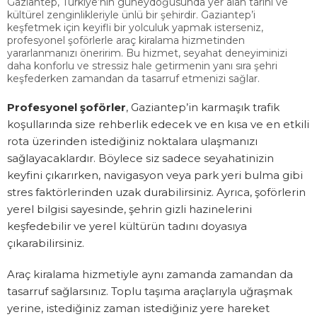
Gaziantep, Türkiye’nin güneydoğusunda yer alan tarihi ve
kültürel zenginlikleriyle ünlü bir şehirdir. Gaziantep’i
keşfetmek için keyifli bir yolculuk yapmak isterseniz,
profesyonel şoförlerle araç kiralama hizmetinden
yararlanmanızı öneririm. Bu hizmet, seyahat deneyiminizi
daha konforlu ve stressiz hale getirmenin yanı sıra şehri
keşfederken zamandan da tasarruf etmenizi sağlar.
Profesyonel şoförler
, Gaziantep’in karmaşık trafik
koşullarında size rehberlik edecek ve en kısa ve en etkili
rota üzerinden istediğiniz noktalara ulaşmanızı
sağlayacaklardır. Böylece siz sadece seyahatinizin
keyfini çıkarırken, navigasyon veya park yeri bulma gibi
stres faktörlerinden uzak durabilirsiniz. Ayrıca, şoförlerin
yerel bilgisi sayesinde, şehrin gizli hazinelerini
keşfedebilir ve yerel kültürün tadını doyasıya
çıkarabilirsiniz.
Araç kiralama hizmetiyle aynı zamanda zamandan da
tasarruf sağlarsınız. Toplu taşıma araçlarıyla uğraşmak
yerine, istediğiniz zaman istediğiniz yere hareket