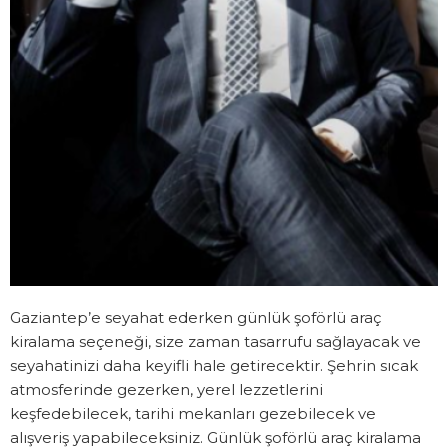
Gaziantep’e seyahat ederken günlük şoförlü araç
kiralama seçeneği, size zaman tasarrufu sağlayacak ve
seyahatinizi daha keyifli hale getirecektir. Şehrin sıcak
atmosferinde gezerken, yerel lezzetlerini
keşfedebilecek, tarihi mekanları gezebilecek ve
alışveriş yapabileceksiniz. Günlük şoförlü araç kiralama