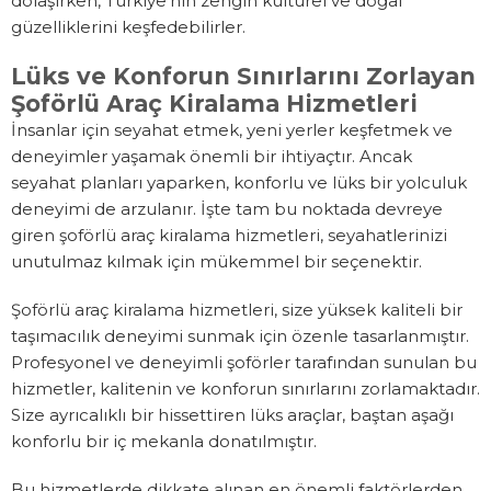
dolaşırken, Türkiye’nin zengin kültürel ve doğal
güzelliklerini keşfedebilirler.
Lüks ve Konforun Sınırlarını Zorlayan
Şoförlü Araç Kiralama Hizmetleri
İnsanlar için seyahat etmek, yeni yerler keşfetmek ve
deneyimler yaşamak önemli bir ihtiyaçtır. Ancak
seyahat planları yaparken, konforlu ve lüks bir yolculuk
deneyimi de arzulanır. İşte tam bu noktada devreye
giren şoförlü araç kiralama hizmetleri, seyahatlerinizi
unutulmaz kılmak için mükemmel bir seçenektir.
Şoförlü araç kiralama hizmetleri, size yüksek kaliteli bir
taşımacılık deneyimi sunmak için özenle tasarlanmıştır.
Profesyonel ve deneyimli şoförler tarafından sunulan bu
hizmetler, kalitenin ve konforun sınırlarını zorlamaktadır.
Size ayrıcalıklı bir hissettiren lüks araçlar, baştan aşağı
konforlu bir iç mekanla donatılmıştır.
Bu hizmetlerde dikkate alınan en önemli faktörlerden