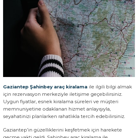
Gaziantep Şahinbey araç kiralama
ile ilgili bilgi almak
için rezervasyon merkeziyle iletişime geçebilirsiniz.
Uygun fiyatlar, esnek kiralama süreleri ve müşteri
memnuniyetine odaklanan hizmet anlayışıyla,
seyahatinizi planlarken rahatlıkla tercih edebilirsiniz.
Gaziantep’in güzelliklerini keşfetmek için harekete
geçme vakti geldi. Şahinbey araç kiralama ile