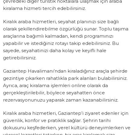
çevredeki diğer turistik noktalara ulaşmak için araba
kiralama hizmeti tercih edebilirsiniz.
Kiralık araba hizmetleri, seyahat planınızı size bağlı
olarak şekillendirebilme özgürlüğü sunar. Toplu taşıma
araçlarına bağımlı kalmadan, kendi programınızı
yapabilir ve istediğiniz rotayı takip edebilirsiniz. Bu
sayede, seyahatinizi daha kolay ve keyifli hale
getirebilirsiniz.
Gaziantep Havalimanı’ndan kiraladığınız araçla şehirde
gezintiye çıkarken rahatlıkla park alanları bulabilirsiniz.
Ayrıca, araç kiralama işlemleri online olarak da
gerçekleştirilebilir, böylece seyahatten önce
rezervasyonunuzu yaparak zaman kazanabilirsiniz.
Kiralık araba hizmetleri, Gaziantep’i ziyaret edenler için
güvenlik, konfor ve pratiklik sağlar. Şehrin tarihi
dokusunu keşfederken, yerel kültürü deneyimlerken ve
yöresel lezzetleri tatarken, bir araç kiralamak size