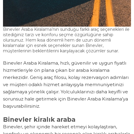
Binevler Araba Kiralama’nın sunduğu farklı araç seçenekleri ile
istediğiniz tarzı ve konforu seçme özgürlüğüne sahip
olursunuz. Hem kısa dönemli hem de uzun dönemli
kiralamalar için esnek seçenekler sunan Binevler,
müşterilerinin beklentilerini karşılayacak çözümler sunar.
Binevler Araba Kiralama, hızlı, güvenilir ve uygun fiyatlı
hizmetleriyle ön plana çıkan bir araba kiralama
merkezidir. Geniş araç filosu, kolay rezervasyon adımları
ve müşteri odaklı hizmet anlayışıyla memnuniyetinizi
sağlamaya yönelik çalışır. Yolculuklarınızı daha keyifli ve
sorunsuz hale getirmek için Binevler Araba Kiralama’ya
başvurabilirsiniz.
Binevler kiralık araba
Binevler, şehir içinde hareket etmeyi kolaylaştıran,
konforlu ve ekonomik bir seçenek olan kiralık arabalarla