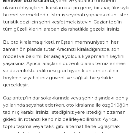
Binevler oto kiralama
, yerel ve yabancı turistlerin
ulaşım ihtiyaçlarını karşılamak için geniş bir araç filosuyla
hizmet vermektedir. İster iş seyahati yapacak olun, ister
turistik gezi için şehri keşfetmek isteyin, Gaziantep’in
tüm güzelliklerini arabanızla rahatlıkla gezebilirsiniz.
Bu oto kiralama şirketi, müşteri memnuniyetini her
zaman ön planda tutar. Aracınızı kiraladığınızda, son
model ve bakımlı bir araçla yolculuk yapmanın keyfini
yaşarsınız. Ayrıca, araçların düzenli olarak temizlenmesi
ve dezenfekte edilmesi gibi hijyenik önlemler alınır,
böylece seyahatiniz güvenli ve sağlıklı bir şekilde
gerçekleşir.
Gaziantep’in dar sokaklarında veya şehir dışındaki geniş
yollarında seyahat ederken, oto kiralama ile özgürlüğün
tadını çıkarabilirsiniz. İstediğiniz yere istediğiniz zaman
gidebilir, rotanızı kendiniz belirleyebilirsiniz. Ayrıca,
toplu taşıma veya taksi gibi alternatiflerle uğraşmak